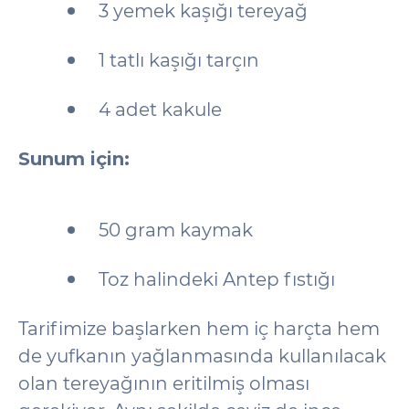
3 yemek kaşığı tereyağ
1 tatlı kaşığı tarçın
4 adet kakule
Sunum için:
50 gram kaymak
Toz halindeki Antep fıstığı
Tarifimize başlarken hem iç harçta hem
de yufkanın yağlanmasında kullanılacak
olan tereyağının eritilmiş olması