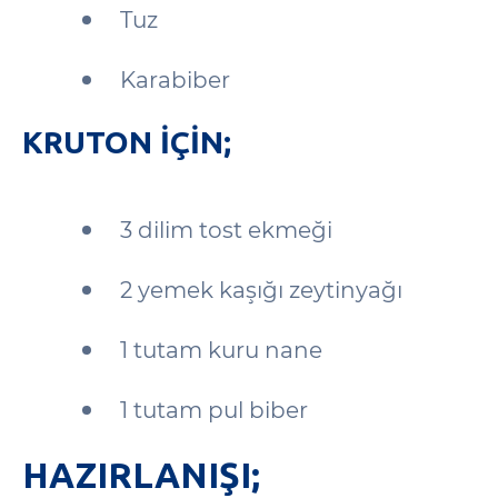
Tuz
Karabiber
KRUTON IÇIN;
3 dilim tost ekmeği
2 yemek kaşığı zeytinyağı
1 tutam kuru nane
1 tutam pul biber
HAZIRLANIŞI;