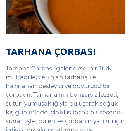
TARHANA ÇORBASI
Tarhana Çorbası, geleneksel bir Türk
mutfağı lezzeti olan tarhana ile
hazırlanan besleyici ve doyurucu bir
çorbadır. Tarhana'nın benzersiz lezzeti,
sütün yumuşaklığıyla buluşarak soğuk
kış günlerinde içinizi ısıtacak bir seçenek
sunar. İşte, bu enfes çorbanın yapımı için
ihtiyacınız olan malzemeler ve