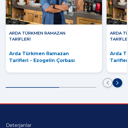
ARDA TÜRKMEN RAMAZAN
ARDA T
TARIFLERI
TARIFLE
Arda Türkmen Ramazan
Arda 
Tarifleri - Ezogelin Çorbası
Tarifle
Deterjanlar