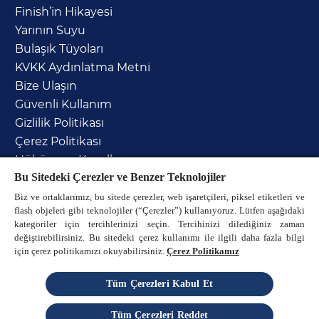
Finish’in Hikayesi
Yarının Suyu
Bulaşık Tüyoları
KVKK Aydınlatma Metni
Bize Ulaşın
Güvenli Kullanım
Gizlilik Politikası
Çerez Politikası
Hüküm ve Koşullar
Bu Sitedeki Çerezler ve Benzer Teknolojiler
Sitemap
Duruşuna Sağlık
Biz ve ortaklarımız, bu sitede çerezler, web işaretçileri, piksel etiketleri ve
flash objeleri gibi teknolojiler (“Çerezler”) kullanıyoruz. Lütfen aşağıdaki
kategoriler için tercihlerinizi seçin. Tercihinizi dilediğiniz zaman
değiştirebilirsiniz. Bu sitedeki çerez kullanımı ile ilgili daha fazla bilgi
için çerez politikamızı okuyabilirsiniz.
Çerez Politikamız
Tüm Çerezleri Kabul Et
© 2025, Finish Turkiye
Reckitt'in tescilli markasıdır
Tüm Çerezleri Reddet