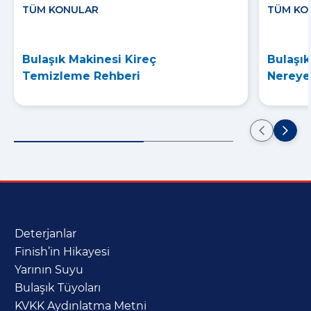
TÜM KONULAR
TÜM KO
Bulaşık Makinesi Kireç
Bulaşık
Temizleme Rehberi
Nereye
Deterjanlar
Finish’in Hikayesi
Yarının Suyu
Bulaşık Tüyoları
KVKK Aydınlatma Metni