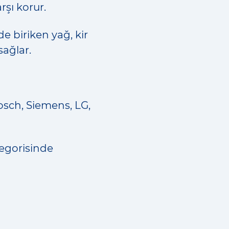
rşı korur.
 biriken yağ, kir
ağlar.
Bosch, Siemens, LG,
tegorisinde