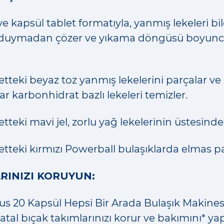
e kapsül tablet formatıyla, yanmış lekeleri bi
duymadan çözer ve yıkama döngüsü boyunca 
letteki beyaz toz yanmış lekelerini parçalar ve 
ar karbonhidrat bazlı lekeleri temizler.
letteki mavi jel, zorlu yağ lekelerinin üstesinde
letteki kırmızı Powerball bulaşıklarda elmas pa
RINIZI KORUYUN:
lus 20 Kapsül Hepsi Bir Arada Bulaşık Makines
 çatal bıçak takımlarınızı korur ve bakımını* y