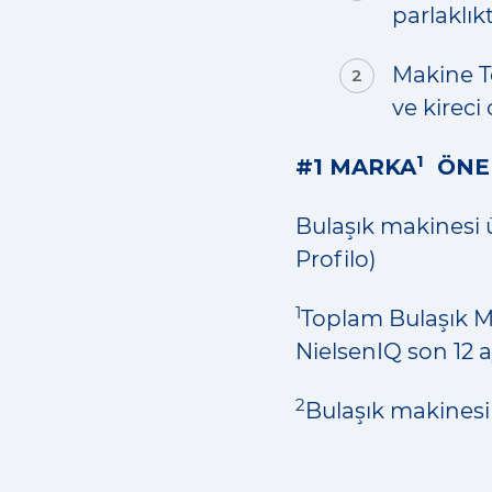
parlaklık
Makine T
ve kirec
1
#1 MARKA
ÖNER
Bulaşık makinesi ü
Profilo)
1
Toplam Bulaşık M
NielsenIQ son 12 a
2
Bulaşık makinesi 