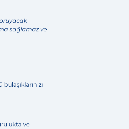
koruyacak
ruma sağlamaz ve
 bulaşıklarınızı
urulukta ve