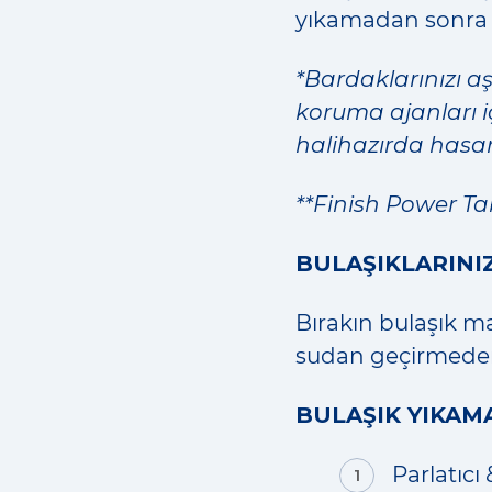
yıkamadan sonra p
*Bardaklarınızı 
koruma ajanları 
halihazırda hasar
**Finish Power Tabl
BULAŞIKLARINI
Bırakın bulaşık ma
sudan geçirmeden
BULAŞIK YIKAM
Parlatıcı