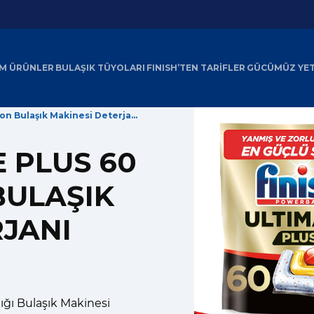
M ÜRÜNLER
BULAŞIK TÜYOLARI
FINISH’TEN TARİFLER
GÜCÜMÜZ YE
Finish Ultimate Plus 60 Kapsül Limon Bulaşık Makinesi Deterjanı Tableti
E PLUS 60
BULAŞIK
RJANI
ığı Bulaşık Makinesi