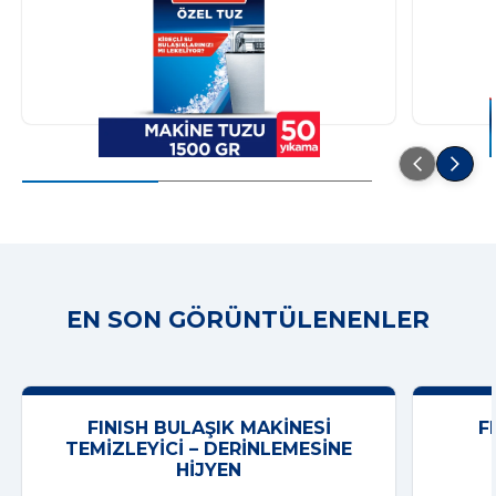
EN SON GÖRÜNTÜLENENLER
FINISH BULAŞIK MAKINESI
F
TEMIZLEYICI – DERINLEMESINE
HIJYEN