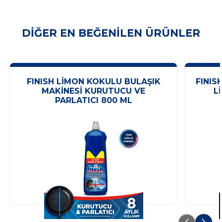
DIĞER EN BEĞENILEN ÜRÜNLER
FINISH LIMON KOKULU BULAŞIK
FINIS
MAKINESI KURUTUCU VE
L
PARLATICI 800 ML