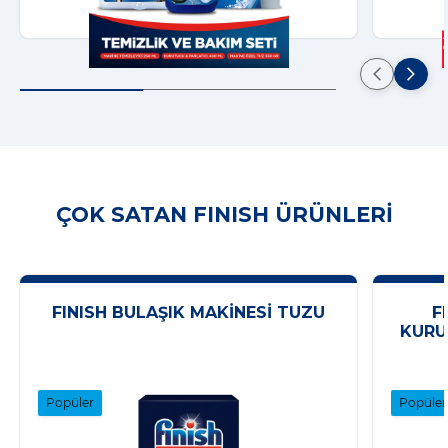
ÇOK SATAN FINISH ÜRÜNLERI
FINISH BULAŞIK MAKINESI TUZU
F
KURU
Popüler
Popüler