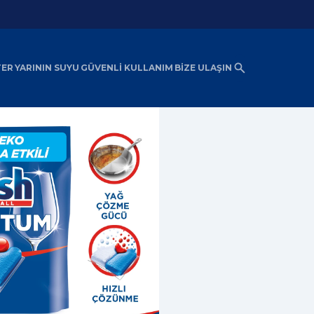
TER
YARININ SUYU
GÜVENLİ KULLANIM
BİZE ULAŞIN