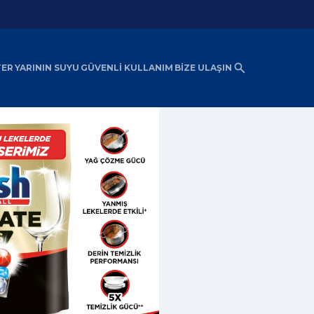
TER
YARININ SUYU
GÜVENLİ KULLANIM
BİZE ULAŞIN