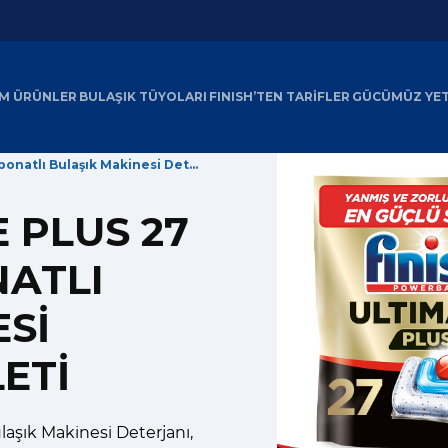
M ÜRÜNLER
BULAŞIK TÜYOLARI
FINISH’TEN TARİFLER
GÜCÜMÜZ YE
Finish Ultimate Plus 27 Kapsül Karbonatlı Bulaşık Makinesi Deterjanı Tableti
E PLUS 27
ATLI
SI
ETI
laşık Makinesi Deterjanı,