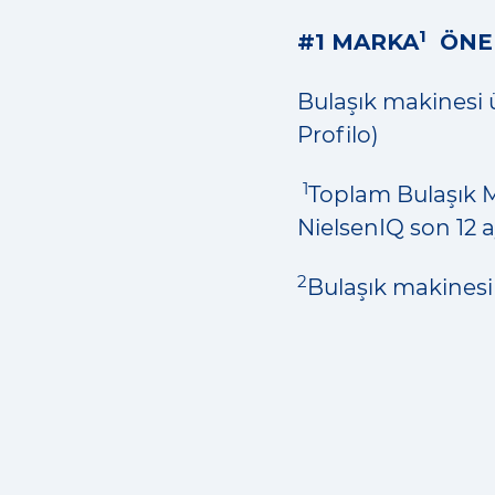
1
#1 MARKA
ÖNER
Bulaşık makinesi ü
Profilo)
1
Toplam Bulaşık M
NielsenIQ son 12 a
2
Bulaşık makinesi 