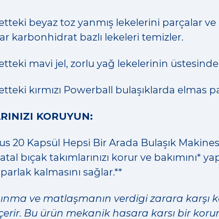
letteki beyaz toz yanmış lekelerini parçalar ve 
ar karbonhidrat bazlı lekeleri temizler.
letteki mavi jel, zorlu yağ lekelerinin üstesinde
letteki kırmızı Powerball bulaşıklarda elmas pa
RINIZI KORUYUN:
lus 20 Kapsül Hepsi Bir Arada Bulaşık Makines
 çatal bıçak takımlarınızı korur ve bakımını* y
arlak kalmasını sağlar.**
aşınma ve matlaşmanın verdigi zarara karşı 
içerir. Bu ürün mekanik hasara karsı bir ko