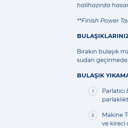
halihazırda hasar
**Finish Power Tabl
BULAŞIKLARINI
Bırakın bulaşık ma
sudan geçirmeden
BULAŞIK YIKAM
Parlatıcı
parlaklık
Makine T
ve kirec