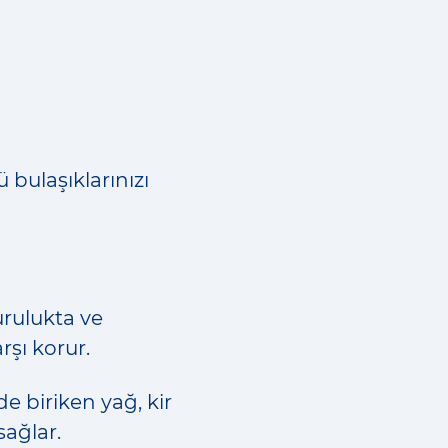
 bulaşıklarınızı
urulukta ve
rşı korur.
 biriken yağ, kir
ağlar.